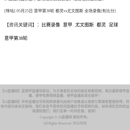
[咪咕] 05月25日 意甲第38轮 都灵vs尤文图斯 全场录像[有比分]
【资讯关键词】：
比赛录像
意甲
尤文图斯
都灵
足球
意甲第38轮
【24直播网】是德甲直播导航站，为方便喜欢足球的朋友观看视频，每日最新德甲直
播、德甲免费视频直播、德甲直播高清无插件！
【24直播网】所有直播信号和视频录像均由用户收集或从搜索引擎搜索整理获得，所
有内容均来自互联网，我们自身不提供任何直播信号和视频内容，如有侵犯您的权益
请通知我们，我们会第一时间处理，谢谢！
Copyright © 24直播网 版权所有。
All Rights Reserved.
网站地图